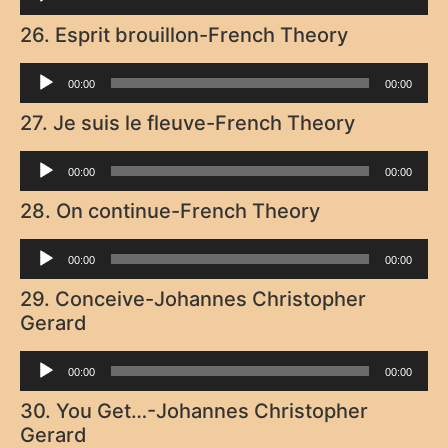
audio
26. Esprit brouillon-French Theory
Lecteur
00:00
00:00
audio
27. Je suis le fleuve-French Theory
Lecteur
00:00
00:00
audio
28. On continue-French Theory
Lecteur
00:00
00:00
audio
29. Conceive-Johannes Christopher
Gerard
Lecteur
00:00
00:00
audio
30. You Get…-Johannes Christopher
Gerard