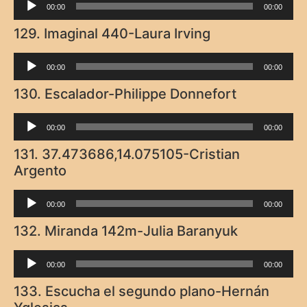
00:00
00:00
audio
129. Imaginal 440-Laura Irving
Lecteur
00:00
00:00
audio
130. Escalador-Philippe Donnefort
Lecteur
00:00
00:00
audio
131. 37.473686,14.075105-Cristian
Argento
Lecteur
00:00
00:00
audio
132. Miranda 142m-Julia Baranyuk
Lecteur
00:00
00:00
audio
133. Escucha el segundo plano-Hernán