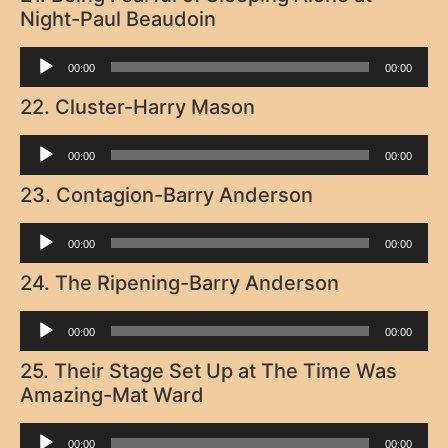
Night-Paul Beaudoin
Lecteur
00:00
00:00
audio
22. Cluster-Harry Mason
Lecteur
00:00
00:00
audio
23. Contagion-Barry Anderson
Lecteur
00:00
00:00
audio
24. The Ripening-Barry Anderson
Lecteur
00:00
00:00
audio
25. Their Stage Set Up at The Time Was
Amazing-Mat Ward
Lecteur
00:00
00:00