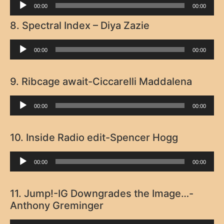
Lecteur
00:00
00:00
audio
8. Spectral Index – Diya Zazie
Lecteur
00:00
00:00
audio
9. Ribcage await-Ciccarelli Maddalena
Lecteur
00:00
00:00
audio
10. Inside Radio edit-Spencer Hogg
Lecteur
00:00
00:00
audio
11. Jump!-IG Downgrades the Image…-
Anthony Greminger