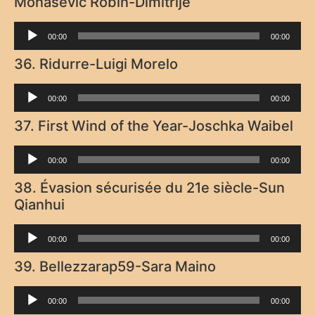
Monasevic Robin-Dimitrije
Lecteur
00:00
00:00
audio
36. Ridurre-Luigi Morelo
Lecteur
00:00
00:00
audio
37. First Wind of the Year-Joschka Waibel
Lecteur
00:00
00:00
audio
38. Évasion sécurisée du 21e siècle-Sun
Qianhui
Lecteur
00:00
00:00
audio
39. Bellezzarap59-Sara Maino
Lecteur
00:00
00:00
audio