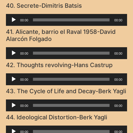
40. Secrete-Dimitris Batsis
Lecteur
00:00
00:00
audio
41. Alicante, barrio el Raval 1958-David
Alarcón Folgado
Lecteur
00:00
00:00
audio
42. Thoughts revolving-Hans Castrup
Lecteur
00:00
00:00
audio
43. The Cycle of Life and Decay-Berk Yagli
Lecteur
00:00
00:00
audio
44. Ideological Distortion-Berk Yagli
Lecteur
00:00
00:00