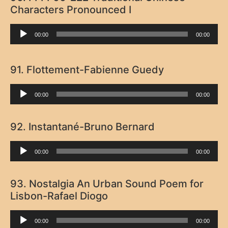
Characters Pronounced I
Lecteur
00:00
00:00
audio
91. Flottement-Fabienne Guedy
Lecteur
00:00
00:00
audio
92. Instantané-Bruno Bernard
Lecteur
00:00
00:00
audio
93. Nostalgia An Urban Sound Poem for
Lisbon-Rafael Diogo
Lecteur
00:00
00:00
audio