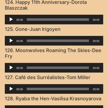
124. Happy 11th Anniversary-Dorota
Blaszczak
Lecteur
00:00
00:00
audio
125. Gone-Juan Irigoyen
Lecteur
00:00
00:00
audio
126. Moonwolves Roaming The Skies-Dee
Fry
Lecteur
00:00
00:00
audio
127. Café des Surréalistes-Tom Miller
Lecteur
00:00
00:00
audio
128. Ryaba the Hen-Vasilisa Krasnoyarova
Lecteur