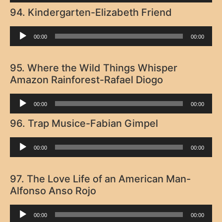
94. Kindergarten-Elizabeth Friend
Lecteur
00:00
00:00
audio
95. Where the Wild Things Whisper
Amazon Rainforest-Rafael Diogo
Lecteur
00:00
00:00
audio
96. Trap Musice-Fabian Gimpel
Lecteur
00:00
00:00
audio
97. The Love Life of an American Man-
Alfonso Anso Rojo
Lecteur
00:00
00:00
audio