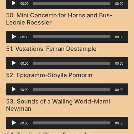
Lecteur
00:00
00:00
audio
50. Mini Concerto for Horns and Bus-
Leonie Roessler
Lecteur
00:00
00:00
audio
51. Vexations-Ferran Destample
Lecteur
00:00
00:00
audio
52. Epigramm-Sibylle Pomorin
Lecteur
00:00
00:00
audio
53. Sounds of a Wailing World-Marni
Newman
Lecteur
00:00
00:00
audio