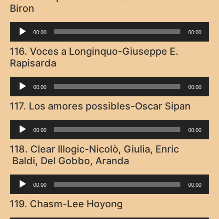
Biron
Lecteur
00:00
00:00
audio
116. Voces a Longinquo-Giuseppe E.
Rapisarda
Lecteur
00:00
00:00
audio
117. Los amores possibles-Oscar Sipan
Lecteur
00:00
00:00
audio
118. Clear Illogic-Nicolò, Giulia, Enric
Baldi, Del Gobbo, Aranda
Lecteur
00:00
00:00
audio
119. Chasm-Lee Hoyong