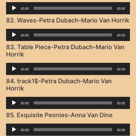
Lecteur
00:00
00:00
audio
82. Waves-Petra Dubach-Mario Van Horrik
Lecteur
00:00
00:00
audio
83. Table Piece-Petra Dubach-Mario Van
Horrik
Lecteur
00:00
00:00
audio
84. track1$-Petra Dubach-Mario Van
Horrik
Lecteur
00:00
00:00
audio
85. Exquisite Peonies-Anna Van Dine
Lecteur
00:00
00:00
audio