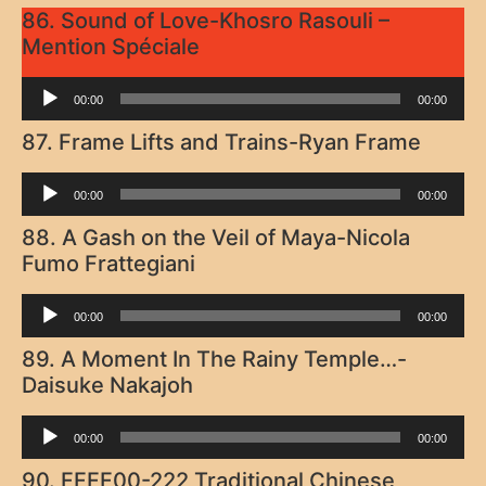
86. Sound of Love-Khosro Rasouli –
Mention Spéciale
Lecteur
00:00
00:00
audio
87. Frame Lifts and Trains-Ryan Frame
Lecteur
00:00
00:00
audio
88. A Gash on the Veil of Maya-Nicola
Fumo Frattegiani
Lecteur
00:00
00:00
audio
89. A Moment In The Rainy Temple…-
Daisuke Nakajoh
Lecteur
00:00
00:00
audio
90. FFFF00-222 Traditional Chinese