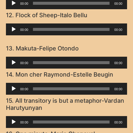
Lecteur
00:00
00:00
audio
12. Flock of Sheep-Italo Bellu
Lecteur
00:00
00:00
audio
13. Makuta-Felipe Otondo
Lecteur
00:00
00:00
audio
14. Mon cher Raymond-Estelle Beugin
Lecteur
00:00
00:00
audio
15. All transitory is but a metaphor-Vardan
Harutyunyan
Lecteur
00:00
00:00
audio