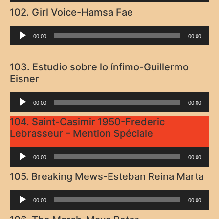
102. Girl Voice-Hamsa Fae
Lecteur
00:00
00:00
audio
103. Estudio sobre lo ínfimo-Guillermo
Eisner
Lecteur
00:00
00:00
audio
104. Saint-Casimir 1950-Frederic
Lebrasseur – Mention Spéciale
Lecteur
00:00
00:00
audio
105. Breaking Mews-Esteban Reina Marta
Lecteur
00:00
00:00
audio