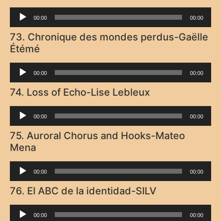
Lecteur
00:00
00:00
audio
73. Chronique des mondes perdus-Gaëlle
Étémé
Lecteur
00:00
00:00
audio
74. Loss of Echo-Lise Lebleux
Lecteur
00:00
00:00
audio
75. Auroral Chorus and Hooks-Mateo
Mena
Lecteur
00:00
00:00
audio
76. El ABC de la identidad-SILV
Lecteur
00:00
00:00