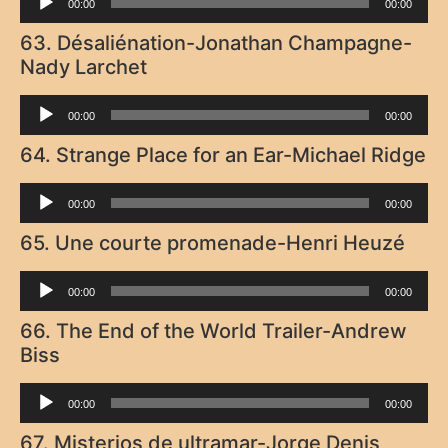
00:00
00:00
audio
63. Désaliénation-Jonathan Champagne-
Nady Larchet
Lecteur
00:00
00:00
audio
64. Strange Place for an Ear-Michael Ridge
Lecteur
00:00
00:00
audio
65. Une courte promenade-Henri Heuzé
Lecteur
00:00
00:00
audio
66. The End of the World Trailer-Andrew
Biss
Lecteur
00:00
00:00
audio
67. Misterios de ultramar-Jorge Denis