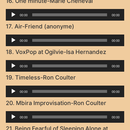
16. One minute-Marie Cheneval
Lecteur
00:00
00:00
audio
17. Air-Friend (anonyme)
Lecteur
00:00
00:00
audio
18. VoxPop at Ogilvie-Isa Hernandez
Lecteur
00:00
00:00
audio
19. Timeless-Ron Coulter
Lecteur
00:00
00:00
audio
20. Mbira Improvisation-Ron Coulter
Lecteur
00:00
00:00
audio
21. Being Fearful of Sleeping Alone at